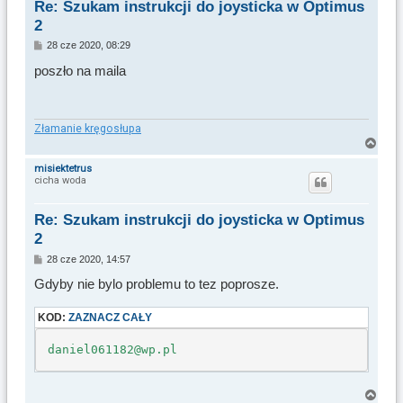
Re: Szukam instrukcji do joysticka w Optimus
ę
2
P
28 cze 2020, 08:29
o
s
poszło na maila
t
Złamanie kręgosłupa
N
a
misiektetrus
cicha woda
g
ó
r
Re: Szukam instrukcji do joysticka w Optimus
ę
2
P
28 cze 2020, 14:57
o
s
Gdyby nie bylo problemu to tez poprosze.
t
KOD:
ZAZNACZ CAŁY
daniel061182@wp.pl