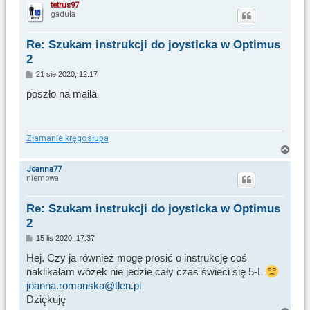
a
tetrus97
gaduła
g
ó
r
Re: Szukam instrukcji do joysticka w Optimus
ę
2
P
21 sie 2020, 12:17
o
s
poszło na maila
t
Złamanie kręgosłupa
N
a
Joanna77
niemowa
g
ó
r
Re: Szukam instrukcji do joysticka w Optimus
ę
2
P
15 lis 2020, 17:37
o
s
Hej. Czy ja również mogę prosić o instrukcję coś
t
naklikałam wózek nie jedzie cały czas świeci się 5-L
joanna.romanska@tlen.pl
Dziękuję