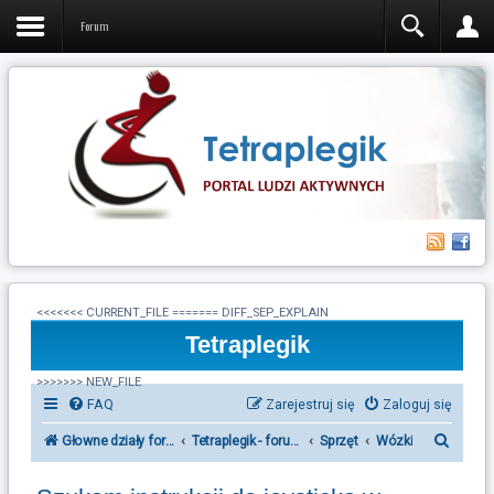
Forum
<<<<<<< CURRENT_FILE ======= DIFF_SEP_EXPLAIN
Tetraplegik
>>>>>>> NEW_FILE
FAQ
Zarejestruj się
Zaloguj się
S
Głowne działy forum Tetraplegik
Tetraplegik - forum ludzi po urazie rdzenia kręgow
Sprzęt
Wózki
z