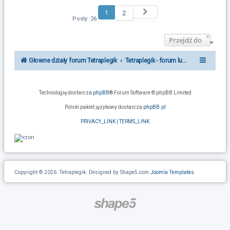
r
1
Następna
2
ę
Posty: 26
Przejdź do
Głowne działy forum Tetraplegik
Tetraplegik - forum ludzi po urazie r
Technologię dostarcza
phpBB
® Forum Software © phpBB Limited
Polski pakiet językowy dostarcza
phpBB.pl
PRIVACY_LINK
|
TERMS_LINK
Copyright © 2026. Tetraplegik. Designed by Shape5.com
Joomla Templates