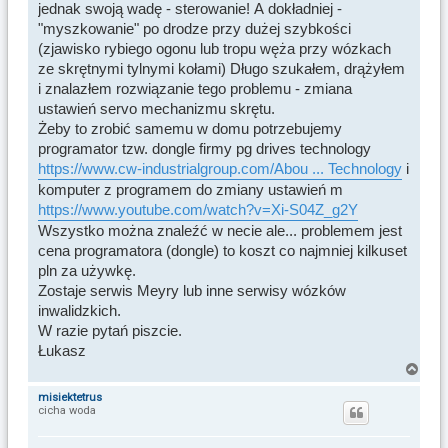
jednak swoją wadę - sterowanie! A dokładniej -
"myszkowanie" po drodze przy dużej szybkości
(zjawisko rybiego ogonu lub tropu węża przy wózkach
ze skrętnymi tylnymi kołami) Długo szukałem, drążyłem
i znalazłem rozwiązanie tego problemu - zmiana
ustawień servo mechanizmu skrętu.
Żeby to zrobić samemu w domu potrzebujemy
programator tzw. dongle firmy pg drives technology
https://www.cw-industrialgroup.com/Abou ... Technology
i
komputer z programem do zmiany ustawień m
https://www.youtube.com/watch?v=Xi-S04Z_g2Y
Wszystko można znaleźć w necie ale... problemem jest
cena programatora (dongle) to koszt co najmniej kilkuset
pln za używkę.
Zostaje serwis Meyry lub inne serwisy wózków
inwalidzkich.
W razie pytań piszcie.
Łukasz
N
a
misiektetrus
cicha woda
g
ó
r