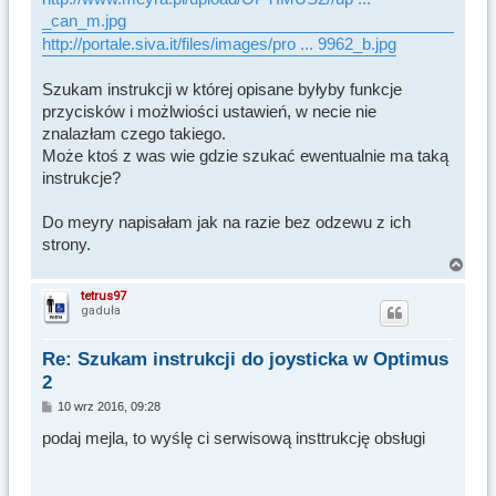
_can_m.jpg
http://portale.siva.it/files/images/pro ... 9962_b.jpg
Szukam instrukcji w której opisane byłyby funkcje
przycisków i możlwiości ustawień, w necie nie
znalazłam czego takiego.
Może ktoś z was wie gdzie szukać ewentualnie ma taką
instrukcje?
Do meyry napisałam jak na razie bez odzewu z ich
strony.
N
a
tetrus97
gaduła
g
ó
r
Re: Szukam instrukcji do joysticka w Optimus
ę
2
P
10 wrz 2016, 09:28
o
s
podaj mejla, to wyślę ci serwisową insttrukcję obsługi
t