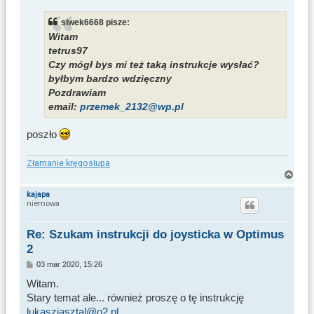
s
t
siwek6668 pisze:
Witam
tetrus97
Czy mógł bys mi też taką instrukcje wysłać?
byłbym bardzo wdzięczny
Pozdrawiam
email:
przemek_2132@wp.pl
poszło
Złamanie kręgosłupa
N
a
kajapa
niemowa
g
ó
r
Re: Szukam instrukcji do joysticka w Optimus
ę
2
P
03 mar 2020, 15:26
o
s
Witam.
t
Stary temat ale... również proszę o tę instrukcję
lukaszjasztal@o2.pl