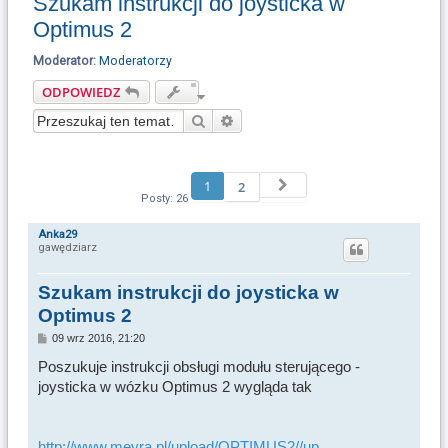
Szukam instrukcji do joysticka w
u
Optimus 2
k
a
Moderator:
Moderatorzy
j
ODPOWIEDZ
Szukaj
Wyszukiwanie zaawansowane
1
Następna
2
Posty: 26
Anka29
gawędziarz
Szukam instrukcji do joysticka w
Optimus 2
P
09 wrz 2016, 21:20
o
s
Poszukuje instrukcji obsługi modułu sterującego -
t
joysticka w wózku Optimus 2 wygląda tak
http://www.meyra.pl/upload/OPTIMUS2//up ...