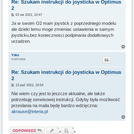
Re: Szukam instrukcji do joysticka w Optimus
ę
2
P
03 sie 2021, 10:47
o
s
Ja w swoim O2 mam joystick z poprzedniego modelu
t
ale dzieki temu moge zmieniac ustawienia w samym
joysticku,bez koniecznosci podpinania dodatkowych
urzadzen.
N
a
Yoko
niemowa
g
ó
r
Re: Szukam instrukcji do joysticka w Optimus
ę
2
P
13 paź 2022, 19:54
o
s
Nie wiem czy jest to jeszcze aktualne, ale także
t
potrzebuję serwisowej instrukcji. Gdyby była możliwość
przesłania na maila będę bardzo wdzięczna:
akrause@interia.pl
N
a
g
ODPOWIEDZ
ó