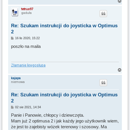
N
a
tetrus97
gaduła
g
ó
r
Re: Szukam instrukcji do joysticka w Optimus
ę
2
P
16 lis 2020, 15:22
o
s
poszło na maila
t
Złamanie kręgosłupa
N
a
kajapa
niemowa
g
ó
r
Re: Szukam instrukcji do joysticka w Optimus
ę
2
P
02 sie 2021, 14:34
o
s
Panie i Panowie, chłopcy i dziewczęta.
t
Mam już 2 optimusa 2 i jak każdy jego użytkownik wiem,
że jest to zajebisty wózek terenowy i szosowy. Ma