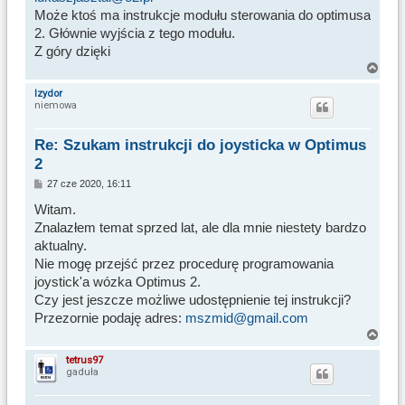
Może ktoś ma instrukcje modułu sterowania do optimusa
2. Głównie wyjścia z tego modułu.
Z góry dzięki
N
a
Izydor
niemowa
g
ó
r
Re: Szukam instrukcji do joysticka w Optimus
ę
2
P
27 cze 2020, 16:11
o
s
Witam.
t
Znalazłem temat sprzed lat, ale dla mnie niestety bardzo
aktualny.
Nie mogę przejść przez procedurę programowania
joystick'a wózka Optimus 2.
Czy jest jeszcze możliwe udostępnienie tej instrukcji?
Przezornie podaję adres:
mszmid@gmail.com
N
a
tetrus97
gaduła
g
ó
r