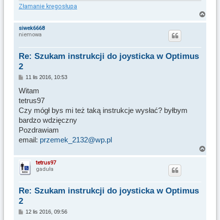
Złamanie kręgosłupa
N
a
siwek6668
niemowa
g
ó
r
Re: Szukam instrukcji do joysticka w Optimus
ę
2
P
11 lis 2016, 10:53
o
s
Witam
t
tetrus97
Czy mógł bys mi też taką instrukcje wysłać? byłbym
bardzo wdzięczny
Pozdrawiam
email:
przemek_2132@wp.pl
N
a
tetrus97
gaduła
g
ó
r
Re: Szukam instrukcji do joysticka w Optimus
ę
2
P
12 lis 2016, 09:56
o