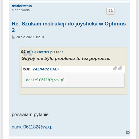
N
a
misiektetrus
cicha woda
g
ó
r
Re: Szukam instrukcji do joysticka w Optimus
ę
2
P
20 sie 2020, 15:10
o
s
t
misiektetrus
pisze:
↑
Gdyby nie bylo problemu to tez poprosze.
KOD:
ZAZNACZ CAŁY
daniel061182@wp.pl
ponawiam pytanie
daniel061182@wp.pl
N