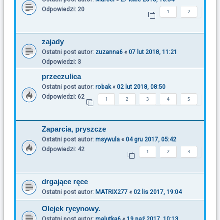
Odpowiedzi:
20
1
2
zajady
Ostatni post autor:
zuzanna6
«
07 lut 2018, 11:21
Odpowiedzi:
3
przeczulica
Ostatni post autor:
robak
«
02 lut 2018, 08:50
Odpowiedzi:
62
1
2
3
4
5
Zaparcia, pryszcze
Ostatni post autor:
msywula
«
04 gru 2017, 05:42
Odpowiedzi:
42
1
2
3
drgające ręce
Ostatni post autor:
MATRIX277
«
02 lis 2017, 19:04
Olejek rycynowy.
Ostatni post autor:
malutka6
«
19 paź 2017, 10:13