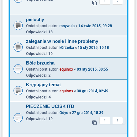
1
2
pieluchy
Ostatni post autor:
msywula
«
14 kwie 2015, 09:28
Odpowiedzi:
13
zalegania w nosie i inne problemy
Ostatni post autor:
k0rzerka
«
15 sty 2015, 10:18
Odpowiedzi:
10
Bóle brzucha
Ostatni post autor:
equinox
«
03 sty 2015, 00:55
Odpowiedzi:
2
Krępujący temat
Ostatni post autor:
equinox
«
30 gru 2014, 02:49
Odpowiedzi:
4
PIECZENIE UCISK ITD
Ostatni post autor:
Odys
«
27 gru 2014, 15:39
Odpowiedzi:
19
1
2