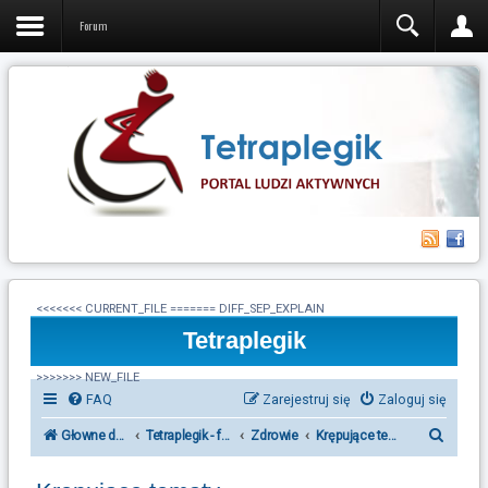
Forum
<<<<<<< CURRENT_FILE ======= DIFF_SEP_EXPLAIN
Tetraplegik
>>>>>>> NEW_FILE
FAQ
Zarejestruj się
Zaloguj się
S
Głowne działy forum Tetraplegik
Tetraplegik - forum ludzi po urazie rdzenia kręgowego
Zdrowie
Krępujące tematy
z