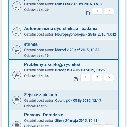
Ostatni post autor:
Martaska
«
16 sty 2016, 14:08
Odpowiedzi:
20
1
2
Autonomiczna dysrefleksja - badania
Ostatni post autor:
Neuropsychologia
«
25 lis 2015, 17:42
stomia
Ostatni post autor:
Marcel
«
28 paź 2015, 18:50
Odpowiedzi:
10
Problemy z kupką(psychika)
Ostatni post autor:
Discopatia
«
05 sie 2015, 13:25
Odpowiedzi:
36
1
2
3
Zejscie z pieluch
Ostatni post autor:
CountryX
«
05 lip 2015, 12:13
Odpowiedzi:
5
Pomocy! Doradźcie
Ostatni post autor:
Siler
«
24 maja 2015, 16:19
Odpowiedzi:
22