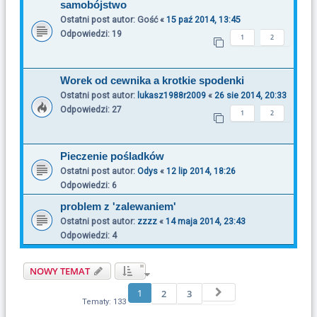
samobójstwo
Ostatni post autor:
Gość
«
15 paź 2014, 13:45
Odpowiedzi:
19
1
2
Worek od cewnika a krotkie spodenki
Ostatni post autor:
lukasz1988r2009
«
26 sie 2014, 20:33
Odpowiedzi:
27
1
2
Pieczenie pośladków
Ostatni post autor:
Odys
«
12 lip 2014, 18:26
Odpowiedzi:
6
problem z 'zalewaniem'
Ostatni post autor:
zzzz
«
14 maja 2014, 23:43
Odpowiedzi:
4
NOWY TEMAT
1
Następna
2
3
Tematy: 133