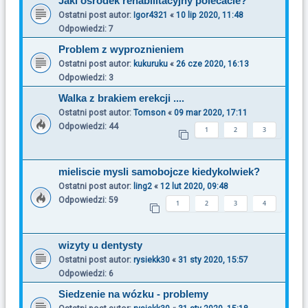
Jaki ośrodek rehabilitacyjny polecacie?
Ostatni post autor:
Igor4321
«
10 lip 2020, 11:48
Odpowiedzi:
7
Problem z wyproznieniem
Ostatni post autor:
kukuruku
«
26 cze 2020, 16:13
Odpowiedzi:
3
Walka z brakiem erekcji ....
Ostatni post autor:
Tomson
«
09 mar 2020, 17:11
Odpowiedzi:
44
1
2
3
mieliscie mysli samobojcze kiedykolwiek?
Ostatni post autor:
ling2
«
12 lut 2020, 09:48
Odpowiedzi:
59
1
2
3
4
wizyty u dentysty
Ostatni post autor:
rysiekk30
«
31 sty 2020, 15:57
Odpowiedzi:
6
Siedzenie na wózku - problemy