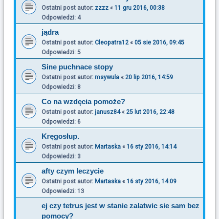
Ostatni post autor:
zzzz
«
11 gru 2016, 00:38
Odpowiedzi:
4
jądra
Ostatni post autor:
Cleopatra12
«
05 sie 2016, 09:45
Odpowiedzi:
5
Sine puchnace stopy
Ostatni post autor:
msywula
«
20 lip 2016, 14:59
Odpowiedzi:
8
Co na wzdęcia pomoże?
Ostatni post autor:
janusz84
«
25 lut 2016, 22:48
Odpowiedzi:
6
Kręgosłup.
Ostatni post autor:
Martaska
«
16 sty 2016, 14:14
Odpowiedzi:
3
afty czym leczycie
Ostatni post autor:
Martaska
«
16 sty 2016, 14:09
Odpowiedzi:
13
ej czy tetrus jest w stanie zalatwic sie sam bez
pomocy?