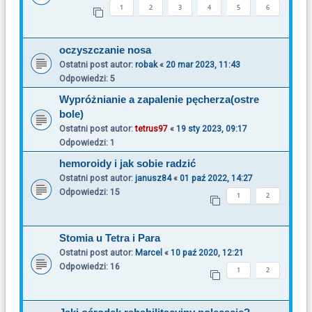
1
2
3
4
5
6
oczyszczanie nosa
Ostatni post autor:
robak
«
20 mar 2023, 11:43
Odpowiedzi:
5
Wypróżnianie a zapalenie pęcherza(ostre
bole)
Ostatni post autor:
tetrus97
«
19 sty 2023, 09:17
Odpowiedzi:
1
hemoroidy i jak sobie radzić
Ostatni post autor:
janusz84
«
01 paź 2022, 14:27
Odpowiedzi:
15
1
2
Stomia u Tetra i Para
Ostatni post autor:
Marcel
«
10 paź 2020, 12:21
Odpowiedzi:
16
1
2