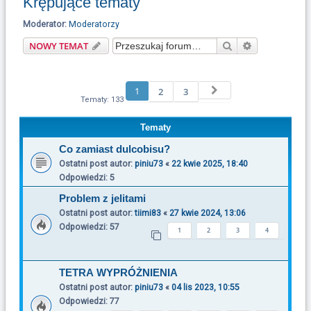
Krępujące tematy
u
k
Moderator:
Moderatorzy
a
Szukaj
Wyszukiwani
NOWY TEMAT
j
1
Następna
2
3
Tematy: 133
Tematy
Co zamiast dulcobisu?
Ostatni post autor:
piniu73
«
22 kwie 2025, 18:40
Odpowiedzi:
5
Problem z jelitami
Ostatni post autor:
tiimi83
«
27 kwie 2024, 13:06
Odpowiedzi:
57
1
2
3
4
TETRA WYPRÓŻNIENIA
Ostatni post autor:
piniu73
«
04 lis 2023, 10:55
Odpowiedzi:
77