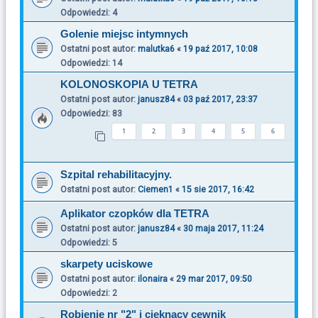
Odpowiedzi:
4
Golenie miejsc intymnych
Ostatni post autor:
malutka6
«
19 paź 2017, 10:08
Odpowiedzi:
14
KOLONOSKOPIA U TETRA
Ostatni post autor:
janusz84
«
03 paź 2017, 23:37
Odpowiedzi:
83
1
2
3
4
5
6
Szpital rehabilitacyjny.
Ostatni post autor:
Ciemen1
«
15 sie 2017, 16:42
Aplikator czopków dla TETRA
Ostatni post autor:
janusz84
«
30 maja 2017, 11:24
Odpowiedzi:
5
skarpety uciskowe
Ostatni post autor:
ilonaira
«
29 mar 2017, 09:50
Odpowiedzi:
2
Robienie nr "2" i cieknacy cewnik