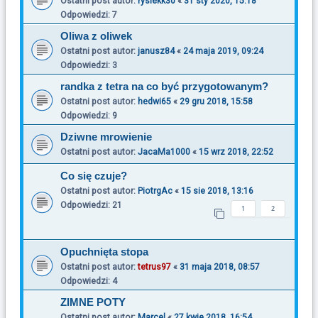
Ostatni post autor:
rysiekk30
«
31 sty 2020, 15:18
Odpowiedzi:
7
Oliwa z oliwek
Ostatni post autor:
janusz84
«
24 maja 2019, 09:24
Odpowiedzi:
3
randka z tetra na co być przygotowanym?
Ostatni post autor:
hedwi65
«
29 gru 2018, 15:58
Odpowiedzi:
9
Dziwne mrowienie
Ostatni post autor:
JacaMa1000
«
15 wrz 2018, 22:52
Co się czuje?
Ostatni post autor:
PiotrgAc
«
15 sie 2018, 13:16
Odpowiedzi:
21
1
2
Opuchnięta stopa
Ostatni post autor:
tetrus97
«
31 maja 2018, 08:57
Odpowiedzi:
4
ZIMNE POTY
Ostatni post autor:
Marcel
«
27 kwie 2018, 16:54