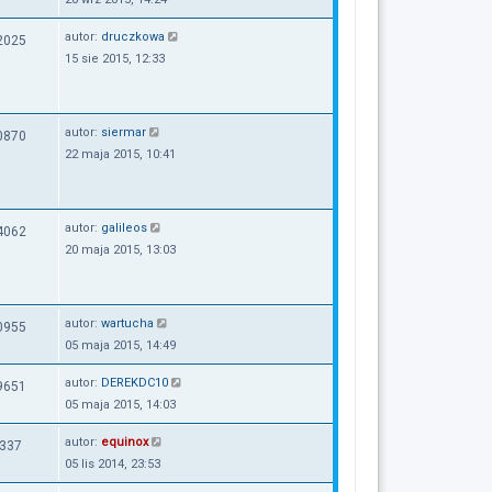
autor:
druczkowa
2025
15 sie 2015, 12:33
autor:
siermar
0870
22 maja 2015, 10:41
autor:
galileos
4062
20 maja 2015, 13:03
autor:
wartucha
0955
05 maja 2015, 14:49
autor:
DEREKDC10
9651
05 maja 2015, 14:03
autor:
equinox
337
05 lis 2014, 23:53