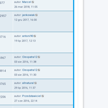
autor:
Marcel
077
26 mar 2018, 11:05
autor:
jankowiak
2957
12 gru 2017, 16:00
autor:
antoni90
3716
19 lip 2017, 12:13
autor:
Cleopatra12
5967
03 sie 2016, 11:38
autor:
Cleopatra12
4914
03 sie 2016, 11:30
autor:
allnatural
3765
29 lip 2016, 11:37
autor:
Przedstawiciel
2206
27 cze 2016, 22:14