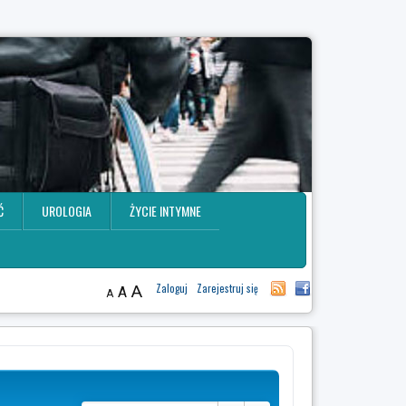
Ć
UROLOGIA
ŻYCIE INTYMNE
A
Zaloguj
Zarejestruj się
A
A