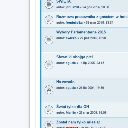
ŚWIĘTA.
autor:
janusz84
»
24 gru 2014, 10:08
Rozmowa pracownika z gościem w hote
autor:
feminiistka
»
31 mar 2015, 13:34
Wybory Parlamentarne 2015
autor:
cwiekp
»
27 paź 2015, 16:31
Słowniki obojga płci
autor:
agusia
»
14 lip 2005, 23:18
Na wesoło
autor:
agusia
»
26 lis 2004, 19:30
Świat tylko dla ON
autor:
Mantis
»
23 mar 2008, 16:08
Został nam tylko miesiąc.