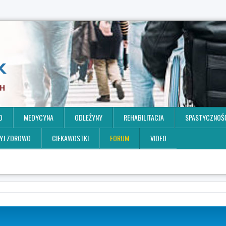
O
MEDYCYNA
ODLEŻYNY
REHABILITACJA
SPASTYCZNOŚ
YJ ZDROWO
CIEKAWOSTKI
FORUM
VIDEO