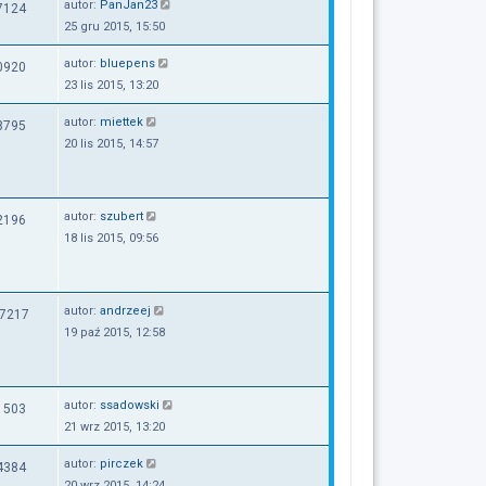
autor:
PanJan23
7124
25 gru 2015, 15:50
autor:
bluepens
0920
23 lis 2015, 13:20
autor:
miettek
8795
20 lis 2015, 14:57
autor:
szubert
2196
18 lis 2015, 09:56
autor:
andrzeej
7217
19 paź 2015, 12:58
autor:
ssadowski
1503
21 wrz 2015, 13:20
autor:
pirczek
4384
20 wrz 2015, 14:24