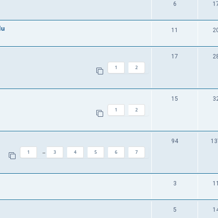
6
1
lu
11
2
17
2
1
2
15
3
1
2
94
13
1
3
4
5
6
7
…
3
1
5
1