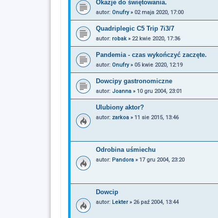
Okazje do świętowania.
autor:
Onufry
»
02 maja 2020, 17:00
Quadriplegic C5 Trip 7i3/7
autor:
robak
»
22 kwie 2020, 17:36
Pandemia - czas wykończyć zaczęte.
autor:
Onufry
»
05 kwie 2020, 12:19
Dowcipy gastronomiczne
autor:
Joanna
»
10 gru 2004, 23:01
Ulubiony aktor?
autor:
zarkoa
»
11 sie 2015, 13:46
Odrobina uśmiechu
autor:
Pandora
»
17 gru 2004, 23:20
Dowcip
autor:
Lekter
»
26 paź 2004, 13:44