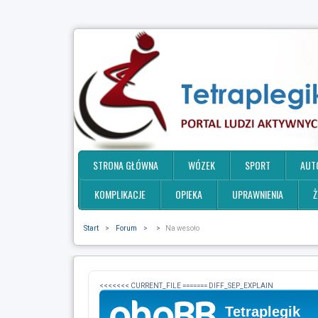
STRONA GŁÓWNA
WÓZEK
SPORT
AUT
KOMPLIKACJE
OPIEKA
UPRAWNIENIA
Ż
Start
>
Forum
>
>
Na wesoło
<<<<<<< CURRENT_FILE ======= DIFF_SEP_EXPLAIN
Tetraplegik