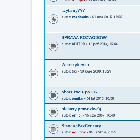
autor:
muppet
»
21 lis 2012, 14:05
czytamy???
autor:
zazdroska
»
01 cze 2015, 13:55
SPRAWA ROZWODOWA
autor:
APATOR
»
16 paź 2014, 15:44
Wierszyk roku
autor:
tiki
»
30 kwie 2009, 18:29
obraz życia po urk
autor:
panika
»
04 lut 2015, 10:58
niestety prawdziwe))
autor:
enric.
»
15 cze 2007, 10:40
StandupBezCenzury
autor:
equinox
»
05 lis 2014, 23:53