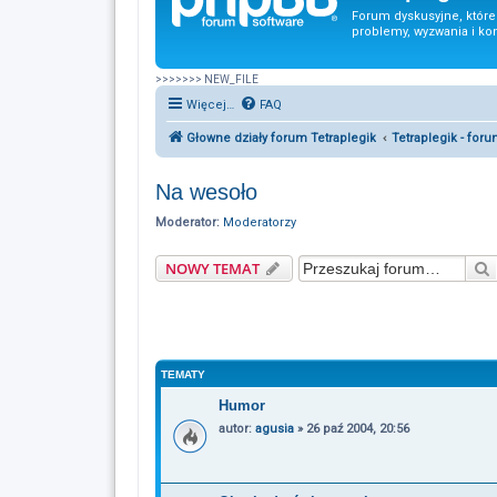
Forum dyskusyjne, któr
problemy, wyzwania i ko
>>>>>>> NEW_FILE
Więcej…
FAQ
Głowne działy forum Tetraplegik
Tetraplegik - for
Na wesoło
Moderator:
Moderatorzy
NOWY TEMAT
TEMATY
Humor
autor:
agusia
»
26 paź 2004, 20:56