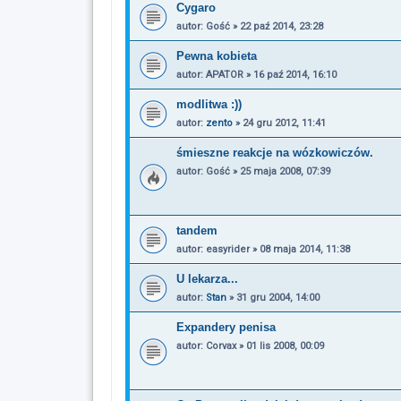
Cygaro
autor:
Gość
»
22 paź 2014, 23:28
Pewna kobieta
autor:
APATOR
»
16 paź 2014, 16:10
modlitwa :))
autor:
zento
»
24 gru 2012, 11:41
śmieszne reakcje na wózkowiczów.
autor:
Gość
»
25 maja 2008, 07:39
tandem
autor:
easyrider
»
08 maja 2014, 11:38
U lekarza...
autor:
Stan
»
31 gru 2004, 14:00
Expandery penisa
autor:
Corvax
»
01 lis 2008, 00:09