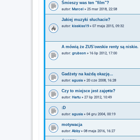
Śmieszy was ten "film"?
autor:
Marcel
»
25 mar 2018, 22:58
Jakiej muzyki słuchacie?
autor:
kisskiss19
»
07 maja 2015, 09:32
A mówią że ZUS'owskie renty są niskie.
autor:
grubson
»
16 lip 2012, 17:00
Gadżety na każdą okazję...
autor:
agusia
»
20 cze 2008, 16:28
Czy to miejsce jest zaję♠te?
autor:
Hartu
»
27 lip 2012, 10:49
:D
autor:
agusia
»
04 gru 2004, 00:19
motywacja
autor:
Abby
»
08 maja 2016, 16:27