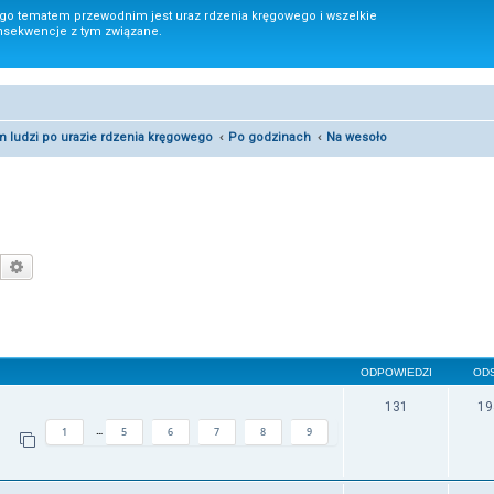
ego tematem przewodnim jest uraz rdzenia kręgowego i wszelkie
nsekwencje z tym związane.
um ludzi po urazie rdzenia kręgowego
Po godzinach
Na wesoło
Szukaj
Wyszukiwanie zaawansowane
ODPOWIEDZI
OD
131
19
1
5
6
7
8
9
…