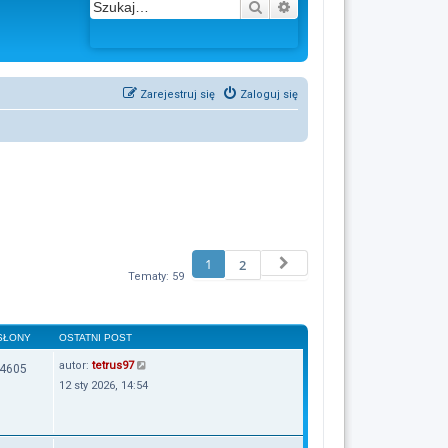
Szukaj
Wyszukiwanie zaawans
Zarejestruj się
Zaloguj się
1
Następna
2
Tematy: 59
SŁONY
OSTATNI POST
autor:
tetrus97
4605
12 sty 2026, 14:54