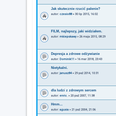
Jak skutecznie rzucić palenie?
autor:
czesio88
»
30 lip 2015, 16:02
FILM, najlepszy, jaki widziałem.
autor:
mkiepskawy
»
26 maja 2015, 08:29
Depresja a zdrowe odżywianie
autor:
Dominik11
»
16 mar 2018, 23:43
Nietykalni.
autor:
janusz84
»
29 paź 2014, 10:31
dla ludzi z zdrowym sercem
autor:
enric.
»
20 paź 2007, 11:38
Hmm...
autor:
agusia
»
21 paź 2004, 21:06