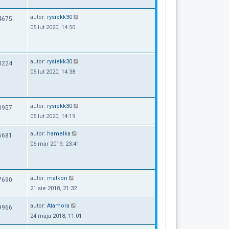
autor:
rysiekk30
4675
05 lut 2020, 14:50
autor:
rysiekk30
0224
05 lut 2020, 14:38
autor:
rysiekk30
0957
05 lut 2020, 14:19
autor:
hamelka
6681
06 mar 2019, 23:41
autor:
matkon
7690
21 sie 2018, 21:32
autor:
Atamora
9966
24 maja 2018, 11:01