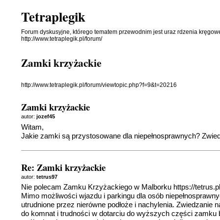
Tetraplegik
Forum dyskusyjne, którego tematem przewodnim jest uraz rdzenia kręgowe
http://www.tetraplegik.pl/forum/
Zamki krzyżackie
http://www.tetraplegik.pl/forum/viewtopic.php?f=9&t=20216
Zamki krzyżackie
autor:
jozef45
Witam,
Jakie zamki są przystosowane dla niepełnosprawnych? Zwied
Re: Zamki krzyżackie
autor:
tetrus97
Nie polecam Zamku Krzyżackiego w Malborku
https://tetrus
Mimo możliwości wjazdu i parkingu dla osób niepełnosprawnych
utrudnione przez nierówne podłoże i nachylenia. Zwiedzanie 
do komnat i trudności w dotarciu do wyższych części zamku 