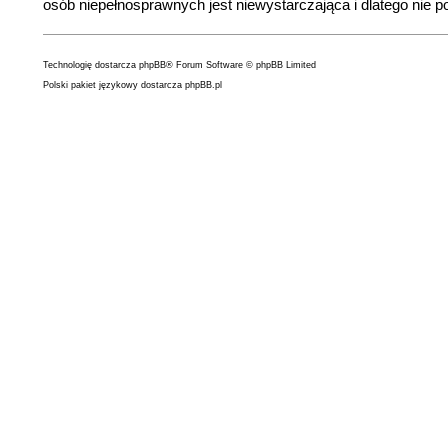
osób niepełnosprawnych jest niewystarczająca i dlatego nie p
Technologię dostarcza
phpBB
® Forum Software © phpBB Limited
Polski pakiet językowy dostarcza
phpBB.pl