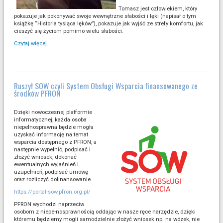
Tomasz jest człowiekiem, który
pokazuje jak pokonywać swoje wewnętrzne słabości i lęki (napisał o tym
książkę “Historia tysiąca lęków”), pokazuje jak wyjść ze strefy komfortu, jak
cieszyć się życiem pomimo wielu słabości.
Czytaj więcej...
Ruszył SOW czyli System Obsługi Wsparcia finansowanego ze
środków PFRON
Dzięki nowoczesnej platformie
informatycznej, każda osoba
niepełnosprawna będzie mogła
uzyskać informację na temat
wsparcia dostępnego z PFRON, a
następnie wypełnić, podpisać i
złożyć wniosek, dokonać
ewentualnych wyjaśnień i
uzupełnień, podpisać umowę
oraz rozliczyć dofinansowanie.
https://portal-sow.pfron.org.pl/
PFRON wychodzi naprzeciw
osobom z niepełnosprawnością oddając w nasze ręce narzędzie, dzięki
któremu będziemy mogli samodzielnie złożyć wniosek np. na wózek, nie