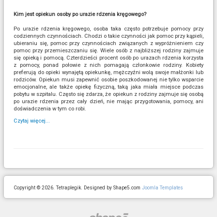
Kim jest opiekun osoby po urazie rdzenia kręgowego?
Po urazie rdzenia kręgowego, osoba taka często potrzebuje pomocy przy
codziennych czynnościach. Chodzi o takie czynności jak pomoc przy kąpieli,
ubieraniu się, pomoc przy czynnościach związanych z wypróżnieniem czy
pomoc przy przemieszczaniu się. Wiele osób z najbliższej rodziny zajmuje
się opieką i pomocą. Czterdzieści procent osób po urazach rdzenia korzysta
z pomocy, ponad połowie z nich pomagają członkowie rodziny. Kobiety
preferują do opieki wynajętą opiekunkę, mężczyźni wolą swoje małżonki lub
rodziców. Opiekun musi zapewnić osobie poszkodowanej nie tylko wsparcie
emocjonalne, ale także opiekę fizyczną, taką jaka miała miejsce podczas
pobytu w szpitalu. Często się zdarza, że opiekun z rodziny zajmuje się osobą
po urazie rdzenia przez cały dzień, nie mając przygotowania, pomocy, ani
doświadczenia w tym co robi.
Czytaj więcej...
Copyright © 2026. Tetraplegik. Designed by Shape5.com
Joomla Templates