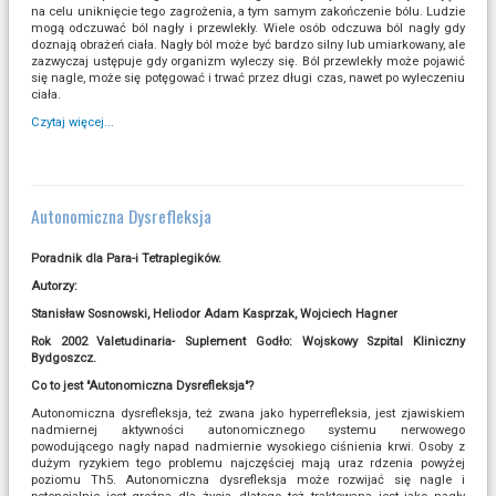
na celu uniknięcie tego zagrożenia, a tym samym zakończenie bólu. Ludzie
mogą odczuwać ból nagły i przewlekły. Wiele osób odczuwa ból nagły gdy
doznają obrażeń ciała. Nagły ból może być bardzo silny lub umiarkowany, ale
zazwyczaj ustępuje gdy organizm wyleczy się. Ból przewlekły może pojawić
się nagle, może się potęgować i trwać przez długi czas, nawet po wyleczeniu
ciała.
Czytaj więcej...
Autonomiczna Dysrefleksja
Poradnik dla Para-i Tetraplegików.
Autorzy:
Stanisław Sosnowski, Heliodor Adam Kasprzak, Wojciech Hagner
Rok 2002 Valetudinaria- Suplement Godło: Wojskowy Szpital Kliniczny
Bydgoszcz.
Co to jest "Autonomiczna Dysrefleksja"?
Autonomiczna dysrefleksja, też zwana jako hyperrefleksia, jest zjawiskiem
nadmiernej aktywności autonomicznego systemu nerwowego
powodującego nagły napad nadmiernie wysokiego ciśnienia krwi. Osoby z
dużym ryzykiem tego problemu najczęściej mają uraz rdzenia powyżej
poziomu Th5. Autonomiczna dysrefleksja może rozwijać się nagle i