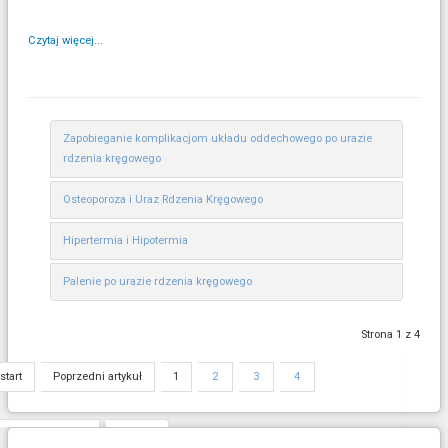
Czytaj więcej...
Zapobieganie komplikacjom układu oddechowego po urazie
rdzenia kręgowego
Osteoporoza i Uraz Rdzenia Kręgowego
Hipertermia i Hipotermia
Palenie po urazie rdzenia kręgowego
Strona 1 z 4
start
Poprzedni artykuł
1
2
3
4
Następny artykuł
koniec