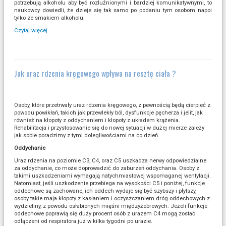
potrzebują alkoholu aby być rozluźnionymi i bardziej komunikatywnymi, to
naukowcy dowiedli, że dzieje się tak samo po podaniu tym osobom napoi
tylko ze smakiem alkoholu.
Czytaj więcej...
Jak uraz rdzenia kręgowego wpływa na resztę ciała ?
Osoby, które przetrwały uraz rdzenia kręgowego, z pewnością będą cierpieć z
powodu powikłań, takich jak przewlekły ból, dysfunkcje pęcherza i jelit, jak
również na kłopoty z oddychaniem i kłopoty z układem krążenia.
Rehabilitacja i przystosowanie się do nowej sytuacji w dużej mierze zależy
jak sobie poradzimy z tymi dolegliwościami na co dzień.
Oddychanie
Uraz rdzenia na poziomie C3, C4, oraz C5 uszkadza nerwy odpowiedzialne
za oddychanie, co może doprowadzić do zaburzeń oddychania. Osoby z
takimi uszkodzeniami wymagają natychmiastowej wspomaganej wentylacji.
Natomiast, jeśli uszkodzenie przebiega na wysokości C5 i poniżej, funkcje
oddechowe są zachowane, ich oddech wydaje się być szybszy i płytszy,
osoby takie maja kłopoty z kasłaniem i oczyszczaniem dróg oddechowych z
wydzieliny, z powodu osłabionych mięśni międzyżebrowych. Jeżeli funkcje
oddechowe poprawią się duży procent osób z urazem C4 mogą zostać
odłączeni od respiratora już w kilka tygodni po urazie.