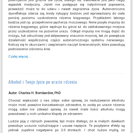
potencjalnie jest groźna dla życia, dlatego też traktowana jest jako nagły
wypadek medyczny. Jeżeli nie postępuje się natychmiast poprawnie,
prowadzić może to do udaru i nawet zagrożenia życia. Autonomiczna
dysrefleksja zdarza się, kiedy irytujący bodziec jest wprowadzany do ciała
poniżej poziomu uszkodzenia rdzenia kręgowego. Przykładem takiego
bodźca jest np. przepełnienie pęcherza moczowego. Nerw posyła impulsy do
rdzenia kręgowego, gdzie wędruje ku górze aż do zablokowanego miejsca
przez uszkodzenie na poziomie urazu. Odkąd impulsy nie mogą dojść do
mózgu, łuk odruchowy jest aktywowany znacznie mocniej, tak że powiększa
działalność współczulnej części autonomicznego systemu nerwowego.
Kończy się to skurczami i zwężeniami naczyń krwionośnych, które powodują
podniesienie ciśnieniu krwi.
Czytaj więcej...
Alkohol i Twoje życie po urazie rdzenia
Autor: Charles H. Bombardier, PhD
Chociaż większość z nas zdaje sobie sprawę, że nadużywanie alkoholu
może mieć poważne konsekwencje zdrowotne, to osoby po urazie rdzenia
mogą sobie nie zdawać sprawy, że nawet małe ilości alkoholu mogą
powodować u nich unikalne kłopoty ze zdrowiem.
Ludzie piją z różnych powodów, być może dlatego, że w małych dawkach
powoduje uczucie rozluźniające i usuwa napięcie. Te pozytywne efekty są
jednak zupełnie negatywne po 2-3 drinkach. I choć ludzie myślą, że