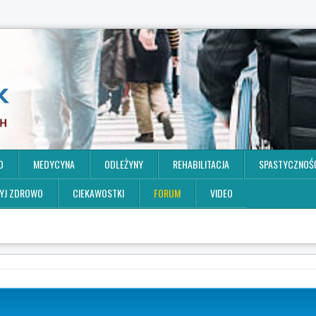
O
MEDYCYNA
ODLEŻYNY
REHABILITACJA
SPASTYCZNOŚ
YJ ZDROWO
CIEKAWOSTKI
FORUM
VIDEO