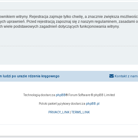
nikiem witryny. Rejestracja zajmuje tylko chwilę, a znacznie zwiększa możliwości 
ch uprawnień. Przed rejestracją zapoznaj się z naszym regulaminem, zasadami 
ych wiele podstawowych zagadnień dotyczących funkcjonowania witryny.
um ludzi po urazie rdzenia kręgowego
Kontakt z nam
Technologię dostarcza
phpBB
® Forum Software © phpBB Limited
Polski pakiet językowy dostarcza
phpBB.pl
PRIVACY_LINK
|
TERMS_LINK