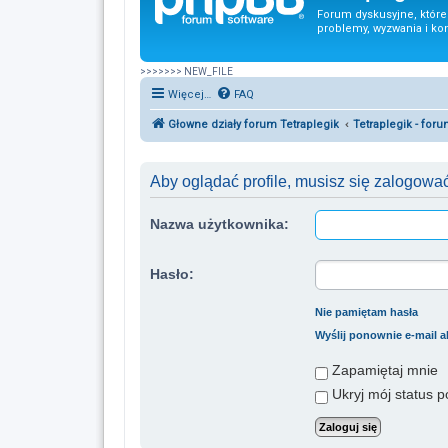
Forum dyskusyjne, któr
problemy, wyzwania i ko
>>>>>>> NEW_FILE
Więcej…
FAQ
Głowne działy forum Tetraplegik
Tetraplegik - for
Aby oglądać profile, musisz się zalogować
Nazwa użytkownika:
Hasło:
Nie pamiętam hasła
Wyślij ponownie e-mail 
Zapamiętaj mnie
Ukryj mój status po