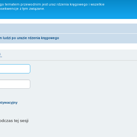
ego tematem przewodnim jest uraz rdzenia kręgowego i wszelkie
nsekwencje z tym związane.
um ludzi po urazie rdzenia kręgowego
.
aktywacyjny
dczas tej sesji