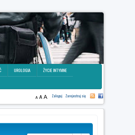
Ć
UROLOGIA
ŻYCIE INTYMNE
A
Zaloguj
Zarejestruj się
A
A