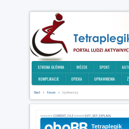
STRONA GŁÓWNA
WÓZEK
SPORT
AUT
KOMPLIKACJE
OPIEKA
UPRAWNIENIA
Ż
Start
>
Forum
>
Użytkownicy
<<<<<<< CURRENT_FILE ======= DIFF_SEP_EXPLAIN
Tetraplegik