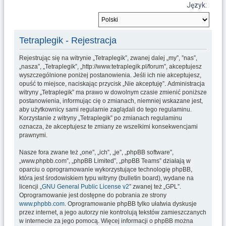
u
Język:
k
a
Tetraplegik - Rejestracja
j
Rejestrując się na witrynie „Tetraplegik”, zwanej dalej „my”, ”nas”,
„nasza”, „Tetraplegik”, „http://www.tetraplegik.pl/forum”, akceptujesz
wyszczególnione poniżej postanowienia. Jeśli ich nie akceptujesz,
opuść to miejsce, naciskając przycisk „Nie akceptuję”. Administracja
witryny „Tetraplegik” ma prawo w dowolnym czasie zmienić poniższe
postanowienia, informując cię o zmianach, niemniej wskazane jest,
aby użytkownicy sami regularnie zaglądali do tego regulaminu.
Korzystanie z witryny „Tetraplegik” po zmianach regulaminu
oznacza, że akceptujesz te zmiany ze wszelkimi konsekwencjami
prawnymi.
Nasze fora zwane też „one”, „ich”, „je”, „phpBB software”,
„www.phpbb.com”, „phpBB Limited”, „phpBB Teams” działają w
oparciu o oprogramowanie wykorzystujące technologię phpBB,
która jest środowiskiem typu witryny (bulletin board), wydane na
licencji „
GNU General Public License v2
” zwanej też „GPL”.
Oprogramowanie jest dostępne do pobrania ze strony
www.phpbb.com
. Oprogramowanie phpBB tylko ułatwia dyskusje
przez internet, a jego autorzy nie kontrolują tekstów zamieszczanych
w internecie za jego pomocą. Więcej informacji o phpBB można