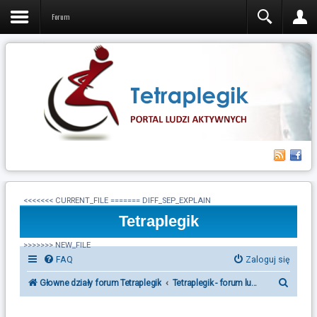
Forum
<<<<<<< CURRENT_FILE ======= DIFF_SEP_EXPLAIN
Tetraplegik
>>>>>>> NEW_FILE
FAQ
Zaloguj się
S
Głowne działy forum Tetraplegik
Tetraplegik - forum ludzi po urazie r
z