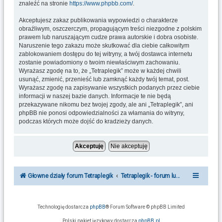
znaleźć na stronie
https://www.phpbb.com/
.
Akceptujesz zakaz publikowania wypowiedzi o charakterze
obraźliwym, oszczerczym, propagującym treści niezgodne z polskim
prawem lub naruszającym cudze prawa autorskie i dobra osobiste.
Naruszenie tego zakazu może skutkować dla ciebie całkowitym
zablokowaniem dostępu do tej witryny, a twój dostawca internetu
zostanie powiadomiony o twoim niewłaściwym zachowaniu.
Wyrażasz zgodę na to, że „Tetraplegik” może w każdej chwili
usunąć, zmienić, przenieść lub zamknąć każdy twój temat, post.
Wyrażasz zgodę na zapisywanie wszystkich podanych przez ciebie
informacji w naszej bazie danych. Informacje te nie będą
przekazywane nikomu bez twojej zgody, ale ani „Tetraplegik”, ani
phpBB nie ponosi odpowiedzialności za włamania do witryny,
podczas których może dojść do kradzieży danych.
Głowne działy forum Tetraplegik
Tetraplegik - forum ludzi po urazie r
Technologię dostarcza
phpBB
® Forum Software © phpBB Limited
Polski pakiet językowy dostarcza
phpBB.pl