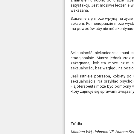
zmartwień u kobiet po urazie rdze
satysfakcji. Jest możliwe leczenie
wskazana.
Starzenie się może wpłyną na życie
seksem. Po menopauzie może wystąpi
ma powodów aby nie móc kontynuowa
Seksualność niekoniecznie musi s
emocjonalnie. Musza jednak zrozum
zażegnane, kobieta może czuć s
seksualności, bez względu na pozi
Jeśli istnieje potrzeba, kobiety po
seksualnością. Na przykład psycho
Fizjoterapeuta może być pomocny w 
który zajmuje się sprawami związany
Źródła
Masters WH, Johnson VE. Human Sexua