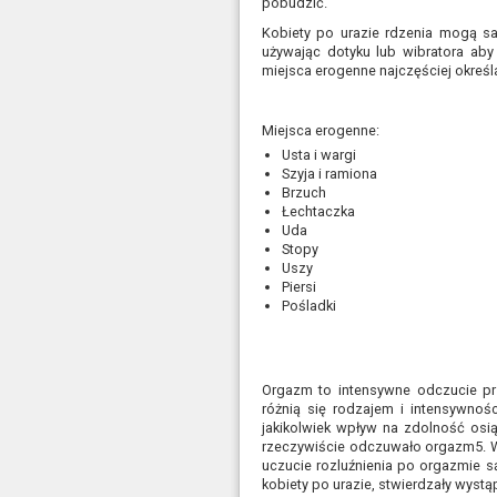
pobudzić.
Kobiety po urazie rdzenia mogą 
używając dotyku lub wibratora ab
miejsca erogenne najczęściej określa
Miejsca erogenne:
Usta i wargi
Szyja i ramiona
Brzuch
Łechtaczka
Uda
Stopy
Uszy
Piersi
Pośladki
Orgazm to intensywne odczucie p
różnią się rodzajem i intensywnoś
jakikolwiek wpływ na zdolność os
rzeczywiście odczuwało orgazm5. W
uczucie rozluźnienia po orgazmie są
kobiety po urazie, stwierdzały wystąp