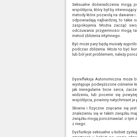
Seksualne doświadczenia mogą po
współżycia, który był by interesują
metody które pozwolą na dawanie i p
odpowiadają najbardziej, to takie
zaspokojenia. Można zacząć swoj
odczuwania przyjemności mogą tak
metod zbliżenia intymnego.
Być może pary będą musiały wypróbo
podczas zbliżenia. Może to być kon
lub ból jest problemem, należy poro
Dysrefleksja Autonomiczna może by
występuje podwyższone ciśnienie kr
jak nieregularne bicie serca, zacz
widzeniu, lub pocenie się powyże
współżycia, powinny natychmiast je p
Słowne i fizyczne znęcanie się je
znalezieniu się w takim związku maj
związku mogą porozmawiać o tym z p
z niego.
Dysfunkcje seksualne u kobiet zysk