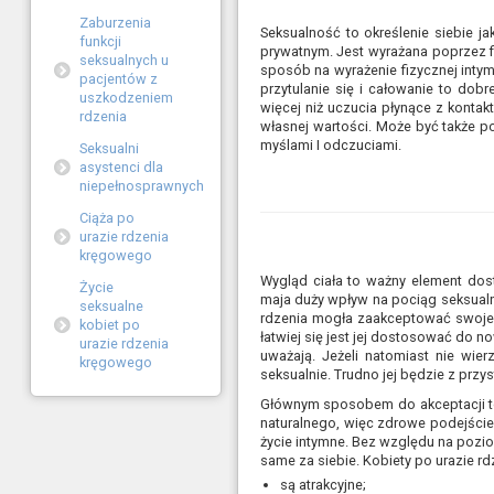
Zaburzenia
Seksualność to określenie siebie ja
funkcji
prywatnym. Jest wyrażana poprzez fi
seksualnych u
sposób na wyrażenie fizycznej intym
pacjentów z
przytulanie się i całowanie to dob
uszkodzeniem
więcej niż uczucia płynące z konta
rdzenia
własnej wartości. Może być także p
myślami I odczuciami.
Seksualni
asystenci dla
niepełnosprawnych
Ciąża po
urazie rdzenia
kręgowego
Wygląd ciała to ważny element dost
Życie
maja duży wpływ na pociąg seksualny
seksualne
rdzenia mogła zaakceptować swoje c
kobiet po
łatwiej się jest jej dostosować do now
urazie rdzenia
uważają. Jeżeli natomiast nie wier
kręgowego
seksualnie. Trudno jej będzie z przy
Głównym sposobem do akceptacji to
naturalnego, więc zdrowe podejści
życie intymne. Bez względu na pozio
same za siebie. Kobiety po urazie rd
są atrakcyjne;