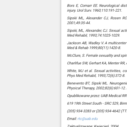
Bors E, Comarr EE. Neurological dist
injury. Urol Surv. 1960;110:191-221.
Sipski ML, Alexander CJ, Rosen RC.
2001;49:35-44.
Sipski, ML, Alexander, CJ. Sexual act
Med Rehabil, 1993;74:1025-1029.
Jackson AB, Wadley V. A multicenter s
Med & Rehab 1999;80(11):1420-8.
McClure, S. Female sexuality and spin
Charlifue SW, Gerhart KA, Menter RR, 
White, MJ et al. Sexual activities, 
Phys Med Rehabil, 1993;72(6):372-8.
Benevento BT, Sipski ML. Neurogenic 
Physical Therapy, 2002;82(6):601-12.
Opublikowane przez: UAB Medical RRT
619 19th Street South - SRC 529, Bi
(205) 934-3283 or (205) 934-4642 (TT
Email:
rtc@uab.edu
Zaktualizowane: Kwiecień, 2004