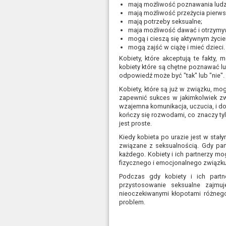
mają możliwość poznawania ludzi 
mają możliwość przeżycia pierw
mają potrzeby seksualne;
maja możliwość dawać i otrzymy
mogą i cieszą się aktywnym życi
mogą zajść w ciążę i mieć dzieci.
Kobiety, które akceptują te fakty,
kobiety które są chętne poznawać lu
odpowiedź może być "tak" lub "nie".
Kobiety, które są już w związku, mo
zapewnić sukces w jakimkolwiek zw
wzajemna komunikacja, uczucia, i d
kończy się rozwodami, co znaczy tyle
jest proste.
Kiedy kobieta po urazie jest w stał
związane z seksualnością. Gdy par
każdego. Kobiety i ich partnerzy m
fizycznego i emocjonalnego związku
Podczas gdy kobiety i ich part
przystosowanie seksualne zajm
nieoczekiwanymi kłopotami różnego
problem.