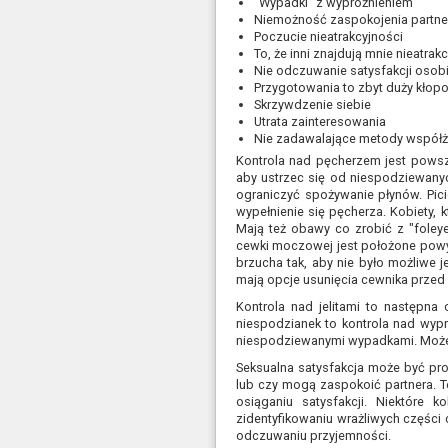
"Wypadki" z wypróżnieniem
Niemożność zaspokojenia partne
Poczucie nieatrakcyjności
To, że inni znajdują mnie nieatrak
Nie odczuwanie satysfakcji osobi
Przygotowania to zbyt duży kłopo
Skrzywdzenie siebie
Utrata zainteresowania
Nie zadawalające metody współż
Kontrola nad pęcherzem jest powsz
aby ustrzec się od niespodziewanyc
ograniczyć spożywanie płynów. Pi
wypełnienie się pęcherza. Kobiety,
Mają też obawy co zrobić z "foley
cewki moczowej jest położone powyż
brzucha tak, aby nie było możliwe j
mają opcje usunięcia cewnika przed 
Kontrola nad jelitami to następna
niespodzianek to kontrola nad wyp
niespodziewanymi wypadkami. Może p
Seksualna satysfakcja może być pro
lub czy mogą zaspokoić partnera. 
osiąganiu satysfakcji. Niektór
zidentyfikowaniu wrażliwych części
odczuwaniu przyjemności.