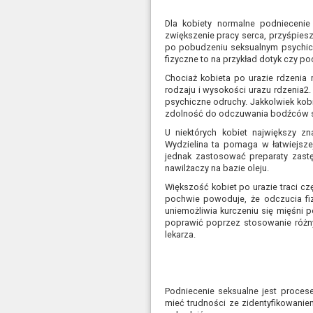
Dla kobiety normalne podniecenie
zwiększenie pracy serca, przyśpies
po pobudzeniu seksualnym psychicz
fizyczne to na przykład dotyk czy po
Chociaż kobieta po urazie rdzenia
rodzaju i wysokości urazu rdzenia2.
psychiczne odruchy. Jakkolwiek kobi
zdolność do odczuwania bodźców s
U niektórych kobiet największy 
Wydzielina ta pomaga w łatwiejsze
jednak zastosować preparaty zast
nawilżaczy na bazie oleju.
Większość kobiet po urazie traci cz
pochwie powoduje, że odczucia fiz
uniemożliwia kurczeniu się mięśni
poprawić poprzez stosowanie różnyc
lekarza.
Podniecenie seksualne jest proces
mieć trudności ze zidentyfikowani