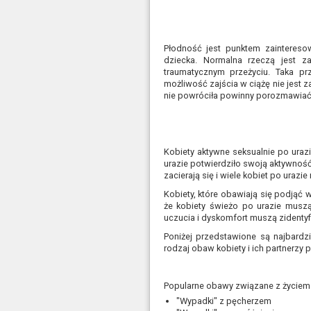
Płodność jest punktem zaintereso
dziecka. Normalna rzeczą jest za
traumatycznym przeżyciu. Taka p
możliwość zajścia w ciążę nie jest z
nie powróciła powinny porozmawiać z
Kobiety aktywne seksualnie po uraz
urazie potwierdziło swoją aktywnoś
zacierają się i wiele kobiet po urazi
Kobiety, które obawiają się podjąć 
że kobiety świeżo po urazie muszą
uczucia i dyskomfort muszą zidenty
Poniżej przedstawione są najbardz
rodzaj obaw kobiety i ich partnerzy 
Popularne obawy związane z życiem
"Wypadki" z pęcherzem