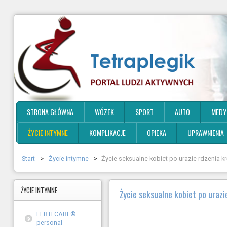
STRONA GŁÓWNA
WÓZEK
SPORT
AUTO
MEDY
ŻYCIE INTYMNE
KOMPLIKACJE
OPIEKA
UPRAWNIENIA
Start
>
Życie intymne
>
Życie seksualne kobiet po urazie rdzenia
ŻYCIE
INTYMNE
Życie seksualne kobiet po uraz
FERTI CARE®
personal