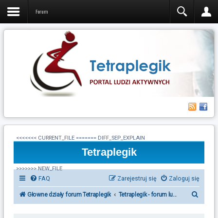
Forum
<<<<<<< CURRENT_FILE ======= DIFF_SEP_EXPLAIN
Tetraplegik
>>>>>>> NEW_FILE
FAQ
Zarejestruj się
Zaloguj się
S
Głowne działy forum Tetraplegik
Tetraplegik - forum ludzi po urazie r
z