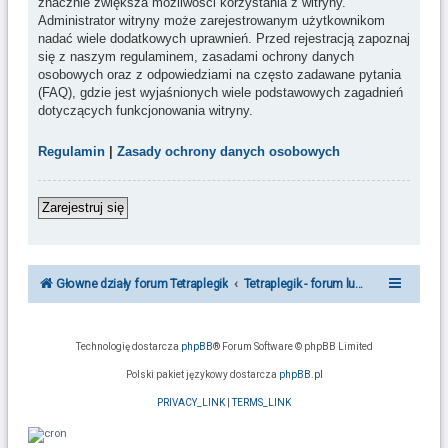
znacznie zwiększa możliwości korzystania z witryny.
Administrator witryny może zarejestrowanym użytkownikom
nadać wiele dodatkowych uprawnień. Przed rejestracją zapoznaj
się z naszym regulaminem, zasadami ochrony danych
osobowych oraz z odpowiedziami na często zadawane pytania
(FAQ), gdzie jest wyjaśnionych wiele podstawowych zagadnień
dotyczących funkcjonowania witryny.
Regulamin
|
Zasady ochrony danych osobowych
Zarejestruj się
Głowne działy forum Tetraplegik
Tetraplegik - forum ludzi po urazie r
Technologię dostarcza
phpBB
® Forum Software © phpBB Limited
Polski pakiet językowy dostarcza
phpBB.pl
PRIVACY_LINK
|
TERMS_LINK