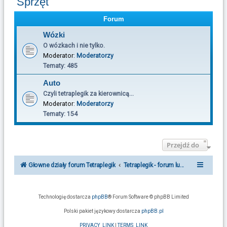
Sprzęt
u
k
Forum
a
Wózki
j
O wózkach i nie tylko.
Moderator:
Moderatorzy
Tematy:
485
Auto
Czyli tetraplegik za kierownicą...
Moderator:
Moderatorzy
Tematy:
154
Przejdź do
Głowne działy forum Tetraplegik
Tetraplegik - forum ludzi po urazie r
Technologię dostarcza
phpBB
® Forum Software © phpBB Limited
Polski pakiet językowy dostarcza
phpBB.pl
PRIVACY_LINK
|
TERMS_LINK