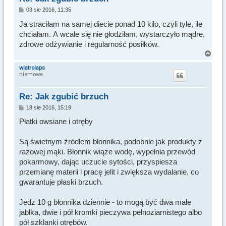
P
03 sie 2016, 11:35
o
s
Ja straciłam na samej diecie ponad 10 kilo, czyli tyle, ile
t
chciałam. A wcale się nie głodziłam, wystarczyło mądre,
zdrowe odżywianie i regularność posiłków.
N
a
wiatrolaps
niemowa
g
ó
r
Re: Jak zgubić brzuch
ę
P
18 sie 2016, 15:19
o
s
Płatki owsiane i otręby
t
Są świetnym źródłem błonnika, podobnie jak produkty z
razowej mąki. Błonnik wiąże wodę, wypełnia przewód
pokarmowy, dając uczucie sytości, przyspiesza
przemianę materii i pracę jelit i zwiększa wydalanie, co
gwarantuje płaski brzuch.
Jedz 10 g błonnika dziennie - to mogą być dwa małe
jabłka, dwie i pół kromki pieczywa pełnoziarnistego albo
pół szklanki otrębów.