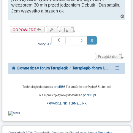
wieczorem 30 min przed jedzeniem Debutir i Duspatalin.
Jem wszystko a brzuch ok
N
a
g
ODPOWIEDZ
ó
r
Poprzednia
3
1
2
ę
Posty: 39
Przejdź do
Głowne działy forum Tetraplegik
Tetraplegik - forum ludzi po urazie r
Technologię dostarcza
phpBB
® Forum Software © phpBB Limited
Polski pakiet językowy dostarcza
phpBB.pl
PRIVACY_LINK
|
TERMS_LINK
Copyright © 2026. Tetraplegik. Designed by Shape5.com
Joomla Templates