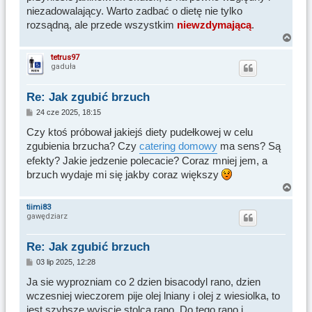
niezadowalający. Warto zadbać o dietę nie tylko
rozsądną, ale przede wszystkim
niewzdymającą
.
N
a
tetrus97
gaduła
g
ó
r
Re: Jak zgubić brzuch
ę
P
24 cze 2025, 18:15
o
s
Czy ktoś próbował jakiejś diety pudełkowej w celu
t
zgubienia brzucha? Czy
catering domowy
ma sens? Są
efekty? Jakie jedzenie polecacie? Coraz mniej jem, a
brzuch wydaje mi się jakby coraz większy
N
a
tiimi83
gawędziarz
g
ó
r
Re: Jak zgubić brzuch
ę
P
03 lip 2025, 12:28
o
s
Ja sie wyprozniam co 2 dzien bisacodyl rano, dzien
t
wczesniej wieczorem pije olej lniany i olej z wiesiolka, to
jest szybsze wyjscie stolca rano. Do tego rano i