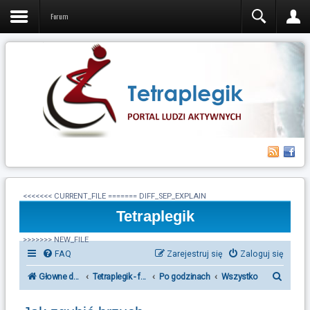
Forum
<<<<<<< CURRENT_FILE ======= DIFF_SEP_EXPLAIN
Tetraplegik
>>>>>>> NEW_FILE
FAQ
Zarejestruj się
Zaloguj się
S
Głowne działy forum Tetraplegik
Tetraplegik - forum ludzi po urazie rdzenia kręgowego
Po godzinach
Wszystko
z