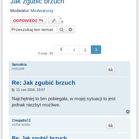
Jak zgubić brzuch
u
k
Moderator:
Moderatorzy
a
ODPOWIEDZ
j
Szukaj
Wyszukiwanie zaawansowane
Poprzednia
3
1
2
Posty: 39
Samotnia
milczek
Re: Jak zgubić brzuch
P
11 cze 2016, 23:07
o
s
Najchętniej to bm pobiegała, w mojej sytuacji to jest
t
jednak niezbyt możliwe.
N
a
Cleopatra12
cicha woda
g
ó
r
Re: Jak zgubić brzuch
ę