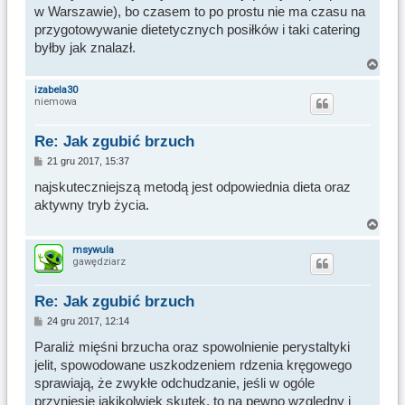
w Warszawie), bo czasem to po prostu nie ma czasu na
przygotowywanie dietetycznych posiłków i taki catering
byłby jak znalazł.
N
a
izabela30
niemowa
g
ó
r
Re: Jak zgubić brzuch
ę
P
21 gru 2017, 15:37
o
s
najskuteczniejszą metodą jest odpowiednia dieta oraz
t
aktywny tryb życia.
N
a
msywula
gawędziarz
g
ó
r
Re: Jak zgubić brzuch
ę
P
24 gru 2017, 12:14
o
s
Paraliż mięśni brzucha oraz spowolnienie perystaltyki
t
jelit, spowodowane uszkodzeniem rdzenia kręgowego
sprawiają, że zwykłe odchudzanie, jeśli w ogóle
przyniesie jakikolwiek skutek, to na pewno względny i