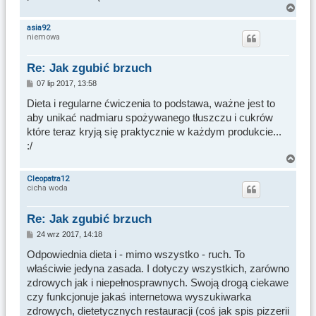
N
a
asia92
niemowa
g
ó
r
Re: Jak zgubić brzuch
ę
P
07 lip 2017, 13:58
o
s
Dieta i regularne ćwiczenia to podstawa, ważne jest to
t
aby unikać nadmiaru spożywanego tłuszczu i cukrów
które teraz kryją się praktycznie w każdym produkcie...
:/
N
a
Cleopatra12
cicha woda
g
ó
r
Re: Jak zgubić brzuch
ę
P
24 wrz 2017, 14:18
o
s
Odpowiednia dieta i - mimo wszystko - ruch. To
t
właściwie jedyna zasada. I dotyczy wszystkich, zarówno
zdrowych jak i niepełnosprawnych. Swoją drogą ciekawe
czy funkcjonuje jakaś internetowa wyszukiwarka
zdrowych, dietetycznych restauracji (coś jak spis pizzerii