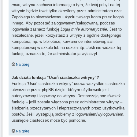
mnie
, witryna zachowa informację o tym, że twój pobyt na tej
witrynie będzie trwał tylko określony przez administratora czas.
Zapobiega to niewłaściwemu użyciu twojego konta przez kogoś
innego. Aby pozostać zalogowanym/zalogowaną, podczas
logowania zaznacz funkcję
Loguj mnie automatycznie
. Jest to
niezalecane, jeżeli korzystasz z witryny z ogólnie dostępnego
komputera, np. w bibliotece, kawiarence internetowej, sali
komputerowej w szkole lub na uczelni itp. Jeśli nie widzisz tej
funkcji, oznacza to, że administrator ją wyłączył.
Na górę
Jak działa funkcja “Usuń ciasteczka witryny”?
Funkcja “Usuń ciasteczka witryny” usuwa wszystkie ciasteczka
utworzone przez phpBB dzięki, którym użytkownik jest
autoryzowany i logowany do witryny. Dostarczają one również
funkcję – jeśli została włączona przez administratora witryny –
śledzenia przeczytanych i nieprzeczytanych przez użytkownika
postów. Jeśli występują problemy z logowaniem/wylogowaniem,
usunięcie ciasteczek może być pomocne.
Na górę