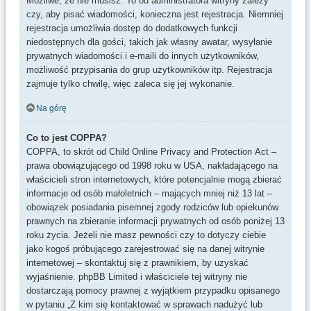
Możliwe, że nie musisz. To od administratora witryny zależy
czy, aby pisać wiadomości, konieczna jest rejestracja. Niemniej
rejestracja umożliwia dostęp do dodatkowych funkcji
niedostępnych dla gości, takich jak własny awatar, wysyłanie
prywatnych wiadomości i e-maili do innych użytkowników,
możliwość przypisania do grup użytkowników itp. Rejestracja
zajmuje tylko chwilę, więc zaleca się jej wykonanie.
Na górę
Co to jest COPPA?
COPPA, to skrót od Child Online Privacy and Protection Act –
prawa obowiązującego od 1998 roku w USA, nakładającego na
właścicieli stron internetowych, które potencjalnie mogą zbierać
informacje od osób małoletnich – mających mniej niż 13 lat –
obowiązek posiadania pisemnej zgody rodziców lub opiekunów
prawnych na zbieranie informacji prywatnych od osób poniżej 13
roku życia. Jeżeli nie masz pewności czy to dotyczy ciebie
jako kogoś próbującego zarejestrować się na danej witrynie
internetowej – skontaktuj się z prawnikiem, by uzyskać
wyjaśnienie. phpBB Limited i właściciele tej witryny nie
dostarczają pomocy prawnej z wyjątkiem przypadku opisanego
w pytaniu „Z kim się kontaktować w sprawach nadużyć lub