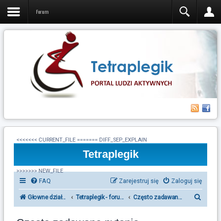
Forum
<<<<<<< CURRENT_FILE ======= DIFF_SEP_EXPLAIN
Tetraplegik
>>>>>>> NEW_FILE
FAQ
Zarejestruj się
Zaloguj się
S
Głowne działy forum Tetraplegik
Tetraplegik - forum ludzi po urazie rdzenia kręgowego
Często zadawane pytania
z