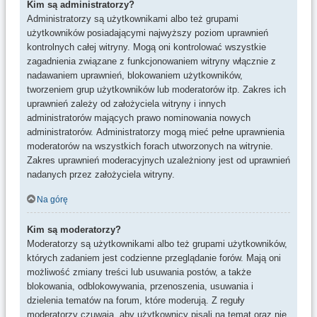
Kim są administratorzy?
Administratorzy są użytkownikami albo też grupami
użytkowników posiadającymi najwyższy poziom uprawnień
kontrolnych całej witryny. Mogą oni kontrolować wszystkie
zagadnienia związane z funkcjonowaniem witryny włącznie z
nadawaniem uprawnień, blokowaniem użytkowników,
tworzeniem grup użytkowników lub moderatorów itp. Zakres ich
uprawnień zależy od założyciela witryny i innych
administratorów mających prawo nominowania nowych
administratorów. Administratorzy mogą mieć pełne uprawnienia
moderatorów na wszystkich forach utworzonych na witrynie.
Zakres uprawnień moderacyjnych uzależniony jest od uprawnień
nadanych przez założyciela witryny.
Na górę
Kim są moderatorzy?
Moderatorzy są użytkownikami albo też grupami użytkowników,
których zadaniem jest codzienne przeglądanie forów. Mają oni
możliwość zmiany treści lub usuwania postów, a także
blokowania, odblokowywania, przenoszenia, usuwania i
dzielenia tematów na forum, które moderują. Z reguły
moderatorzy czuwają, aby użytkownicy pisali na temat oraz nie