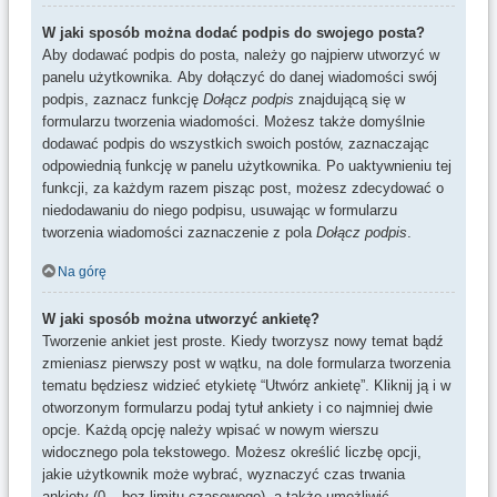
W jaki sposób można dodać podpis do swojego posta?
Aby dodawać podpis do posta, należy go najpierw utworzyć w
panelu użytkownika. Aby dołączyć do danej wiadomości swój
podpis, zaznacz funkcję
Dołącz podpis
znajdującą się w
formularzu tworzenia wiadomości. Możesz także domyślnie
dodawać podpis do wszystkich swoich postów, zaznaczając
odpowiednią funkcję w panelu użytkownika. Po uaktywnieniu tej
funkcji, za każdym razem pisząc post, możesz zdecydować o
niedodawaniu do niego podpisu, usuwając w formularzu
tworzenia wiadomości zaznaczenie z pola
Dołącz podpis
.
Na górę
W jaki sposób można utworzyć ankietę?
Tworzenie ankiet jest proste. Kiedy tworzysz nowy temat bądź
zmieniasz pierwszy post w wątku, na dole formularza tworzenia
tematu będziesz widzieć etykietę “Utwórz ankietę”. Kliknij ją i w
otworzonym formularzu podaj tytuł ankiety i co najmniej dwie
opcje. Każdą opcję należy wpisać w nowym wierszu
widocznego pola tekstowego. Możesz określić liczbę opcji,
jakie użytkownik może wybrać, wyznaczyć czas trwania
ankiety (0 – bez limitu czasowego), a także umożliwić