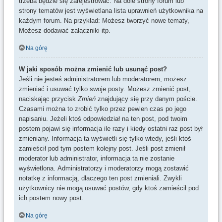
trzeba będzie się zarejestrować. Na dole strony forum lub
strony tematów jest wyświetlana lista uprawnień użytkownika na
każdym forum. Na przykład: Możesz tworzyć nowe tematy,
Możesz dodawać załączniki itp.
Na górę
W jaki sposób można zmienić lub usunąć post?
Jeśli nie jesteś administratorem lub moderatorem, możesz
zmieniać i usuwać tylko swoje posty. Możesz zmienić post,
naciskając przycisk
Zmień
znajdujący się przy danym poście.
Czasami można to zrobić tylko przez pewien czas po jego
napisaniu. Jeżeli ktoś odpowiedział na ten post, pod twoim
postem pojawi się informacja ile razy i kiedy ostatni raz post był
zmieniany. Informacja ta wyświetli się tylko wtedy, jeśli ktoś
zamieścił pod tym postem kolejny post. Jeśli post zmienił
moderator lub administrator, informacja ta nie zostanie
wyświetlona. Administratorzy i moderatorzy mogą zostawić
notatkę z informacją, dlaczego ten post zmieniali. Zwykli
użytkownicy nie mogą usuwać postów, gdy ktoś zamieścił pod
ich postem nowy post.
Na górę