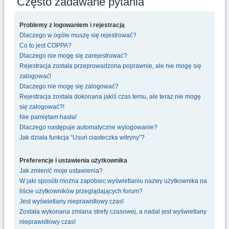
Często zadawane pytania
u
k
Problemy z logowaniem i rejestracją
a
Dlaczego w ogóle muszę się rejestrować?
j
Co to jest COPPA?
Dlaczego nie mogę się zarejestrować?
Rejestracja została przeprowadzona poprawnie, ale nie mogę się
zalogować!
Dlaczego nie mogę się zalogować?
Rejestracja została dokonana jakiś czas temu, ale teraz nie mogę
się zalogować?!
Nie pamiętam hasła!
Dlaczego następuje automatyczne wylogowanie?
Jak działa funkcja “Usuń ciasteczka witryny”?
Preferencje i ustawienia użytkownika
Jak zmienić moje ustawienia?
W jaki sposób można zapobiec wyświetlaniu nazwy użytkownika na
liście użytkowników przeglądających forum?
Jest wyświetlany nieprawidłowy czas!
Została wykonana zmiana strefy czasowej, a nadal jest wyświetlany
nieprawidłowy czas!