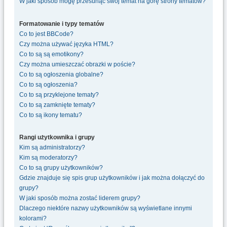
W jaki sposób mogę przesunąć swój temat na górę strony tematów?
Formatowanie i typy tematów
Co to jest BBCode?
Czy można używać języka HTML?
Co to są są emotikony?
Czy można umieszczać obrazki w poście?
Co to są ogłoszenia globalne?
Co to są ogłoszenia?
Co to są przyklejone tematy?
Co to są zamknięte tematy?
Co to są ikony tematu?
Rangi użytkownika i grupy
Kim są administratorzy?
Kim są moderatorzy?
Co to są grupy użytkowników?
Gdzie znajduje się spis grup użytkowników i jak można dołączyć do
grupy?
W jaki sposób można zostać liderem grupy?
Dlaczego niektóre nazwy użytkowników są wyświetlane innymi
kolorami?