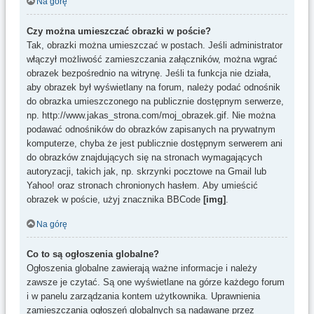
Na górę
Czy można umieszczać obrazki w poście?
Tak, obrazki można umieszczać w postach. Jeśli administrator
włączył możliwość zamieszczania załączników, można wgrać
obrazek bezpośrednio na witrynę. Jeśli ta funkcja nie działa,
aby obrazek był wyświetlany na forum, należy podać odnośnik
do obrazka umieszczonego na publicznie dostępnym serwerze,
np. http://www.jakas_strona.com/moj_obrazek.gif. Nie można
podawać odnośników do obrazków zapisanych na prywatnym
komputerze, chyba że jest publicznie dostępnym serwerem ani
do obrazków znajdujących się na stronach wymagających
autoryzacji, takich jak, np. skrzynki pocztowe na Gmail lub
Yahoo! oraz stronach chronionych hasłem. Aby umieścić
obrazek w poście, użyj znacznika BBCode
[img]
.
Na górę
Co to są ogłoszenia globalne?
Ogłoszenia globalne zawierają ważne informacje i należy
zawsze je czytać. Są one wyświetlane na górze każdego forum
i w panelu zarządzania kontem użytkownika. Uprawnienia
zamieszczania ogłoszeń globalnych są nadawane przez