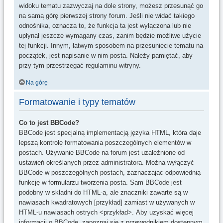
widoku tematu zazwyczaj na dole strony, możesz przesunąć go
na samą górę pierwszej strony forum. Jeśli nie widać takiego
odnośnika, oznacza to, że funkcja ta jest wyłączona lub nie
upłynął jeszcze wymagany czas, zanim będzie możliwe użycie
tej funkcji. Innym, łatwym sposobem na przesunięcie tematu na
początek, jest napisanie w nim posta. Należy pamiętać, aby
przy tym przestrzegać regulaminu witryny.
Na górę
Formatowanie i typy tematów
Co to jest BBCode?
BBCode jest specjalną implementacją języka HTML, która daje
lepszą kontrolę formatowania poszczególnych elementów w
postach. Używanie BBCode na forum jest uzależnione od
ustawień określanych przez administratora. Można wyłączyć
BBCode w poszczególnych postach, zaznaczając odpowiednią
funkcję w formularzu tworzenia posta. Sam BBCode jest
podobny w składni do HTML-a, ale znaczniki zawarte są w
nawiasach kwadratowych [przykład] zamiast w używanych w
HTML-u nawiasach ostrych <przykład>. Aby uzyskać więcej
informacji o BBCode, zapoznaj się z przewodnikiem dostępnym