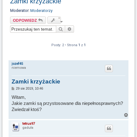
Zamki krzyżackie
u
k
Moderator:
Moderatorzy
a
ODPOWIEDZ
j
Szukaj
Wyszukiwanie zaawansowane
Posty: 2 • Strona
1
z
1
jozef45
niemowa
Zamki krzyżackie
P
29 sie 2019, 10:46
o
s
Witam,
t
Jakie zamki są przystosowane dla niepełnosprawnych?
Zwiedzał ktoś?
N
a
tetrus97
gaduła
g
ó
r