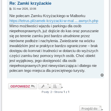
Re: Zamki krzyżackie
ę
P
31 mar 2026, 10:06
o
s
Nie polecam Zamku Krzyżackiego w Malborku
t
https://tetrus.pl/zamek-krzyzacki-w-mal ... awnych.php
Mimo możliwości wjazdu i parkingu dla osób
niepełnosprawnych, już dojście do kas oraz poruszanie
się po terenie zamku jest bardzo utrudnione przez
nierówne podłoże i nachylenia. Zwiedzanie na wózku
inwalidzkim jest w praktyce bardzo ograniczone – brak
dostępu do komnat i trudności w dotarciu do wyższych
części zamku bez pomocy innych osób. Choć obiekt
jest wyjątkowy, jego dostępność dla osób
niepełnosprawnych jest niewystarczająca i dlatego nie
polecam tego miejsca dla przeciętnego turysty.
N
a
g
ODPOWIEDZ
ó
Posty: 2 • Strona
1
z
1
r
ę
Przejdź do