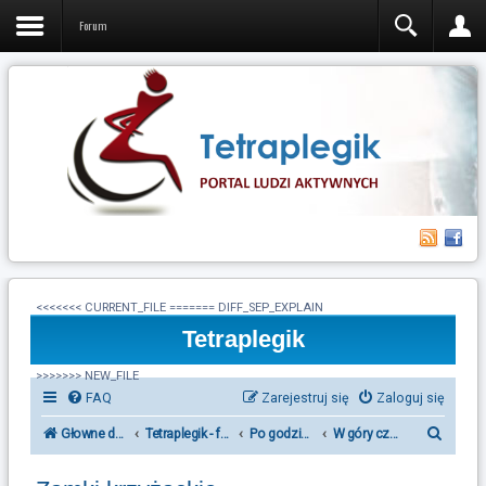
Forum
<<<<<<< CURRENT_FILE ======= DIFF_SEP_EXPLAIN
Tetraplegik
>>>>>>> NEW_FILE
FAQ
Zarejestruj się
Zaloguj się
S
Głowne działy forum Tetraplegik
Tetraplegik - forum ludzi po urazie rdzenia kręgowego
Po godzinach
W góry czy nad morze?
z